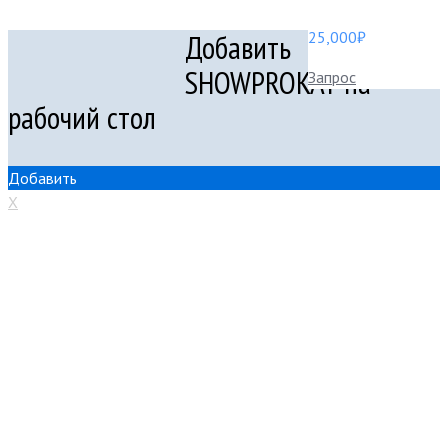
25,000
₽
Добавить
SHOWPROKAT на
Запрос
рабочий стол
Добавить
X