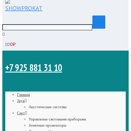
0
0
₽
+7 925
881 31 10
Главная
Звук
Акустические системы
Свет
Управление световыми приборами
Зенитные прожекторы