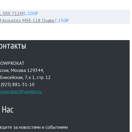
L SRX 712M
1,100
₽
 Acoustics MSE-118 Quake
2,250
₽
онтакты
HOWPROKAT
ссия, Москва 129344,
.Енисейская, 7, к 1, стр. 12
 (925) 881-31-10
owprokat@yandex.ru
 Нас
едите за новостями и событиями