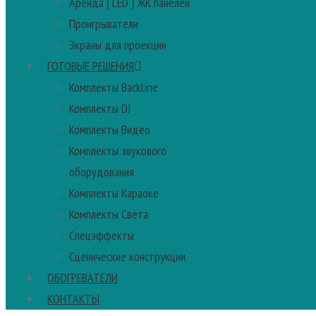
Аренда ( LED ) ЖК панелей
Проигрыватели
Экраны для проекции
ГОТОВЫЕ РЕШЕНИЯ
Комплекты Backline
Комплекты DJ
Комплекты Видео
Комплекты звукового
оборудования
Комплекты Караоке
Комплекты Света
Спецэффекты
Сценические конструкции
ОБОГРЕВАТЕЛИ
КОНТАКТЫ