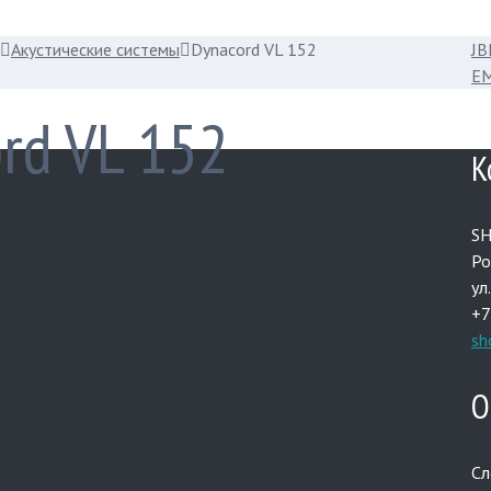
Акустические системы
Dynacord VL 152
JB
EM
rd VL 152
К
S
Ро
ул
+7
sh
О
Сл