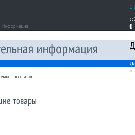
©2
я Информация
Д
ельная информация
До
X
темы
Пассивная
щие товары