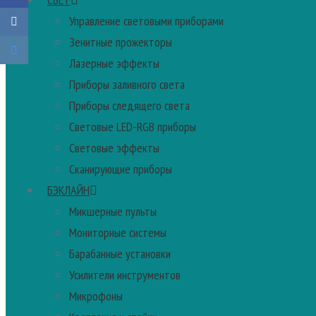
Управление световыми приборами
Зенитные прожекторы
Лазерные эффекты
Приборы заливного света
Приборы следящего света
Световые LED-RGB приборы
Световые эффекты
Сканирующие приборы
БЭКЛАЙН
Микшерные пульты
Мониторные системы
Барабанные установки
Усилители инструментов
Микрофоны