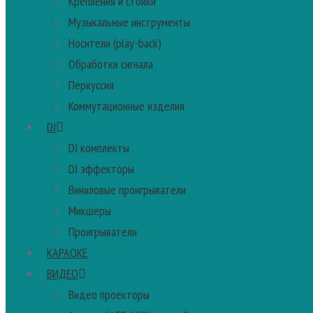
Крепления и стойки
Музыкальные инструменты
Носители (play-back)
Обработки сигнала
Перкуссия
Коммутационные изделия
DJ
DJ комплекты
DJ эффекторы
Виниловые проигрыватели
Микшеры
Проигрыватели
КАРАОКЕ
ВИДЕО
Видео проекторы