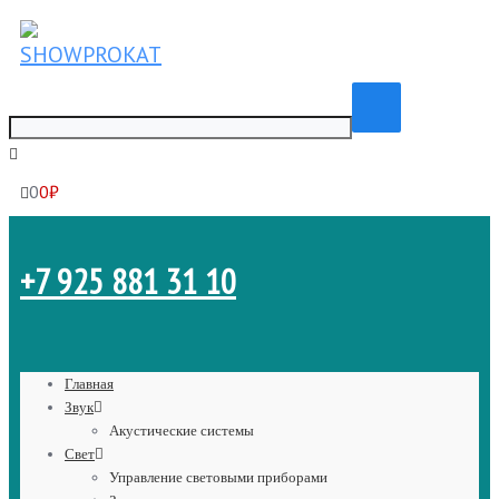
0
0
₽
+7 925
881 31 10
Главная
Звук
Акустические системы
Свет
Управление световыми приборами