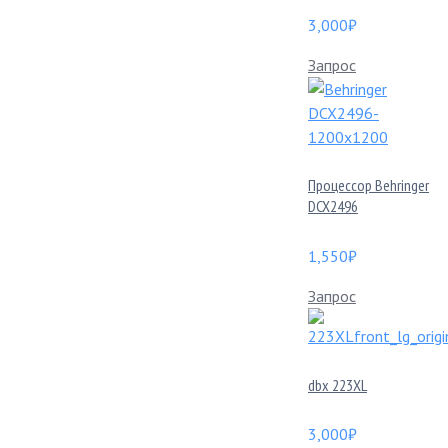
3,000
₽
Запрос
Процессор Behringer
DCX2496
1,550
₽
Запрос
dbx 223XL
3,000
₽