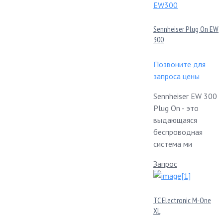
Sennheiser Plug On EW
300
Позвоните для
запроса цены
Sennheiser EW 300
Plug On - это
выдающаяся
беспроводная
система ми
Запрос
TC Electronic M-One
XL