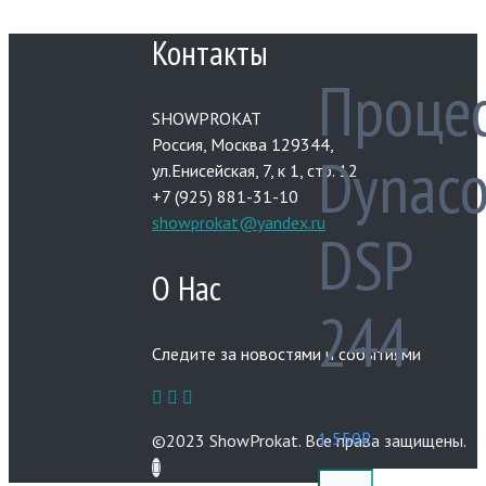
Контакты
Проце
SHOWPROKAT
Россия, Москва 129344,
Dynaco
ул.Енисейская, 7, к 1, стр. 12
+7 (925) 881-31-10
showprokat@yandex.ru
DSP
О Нас
244
Следите за новостями и событиями
1,550
₽
©2023 ShowProkat. Все права защищены.